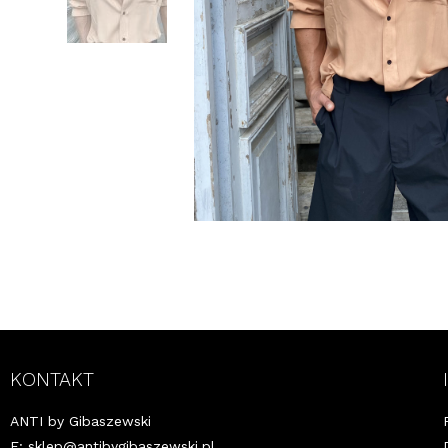
KONTAKT
ANTI by Gibaszewski
E:
sklep@antibygibaszewski.pl