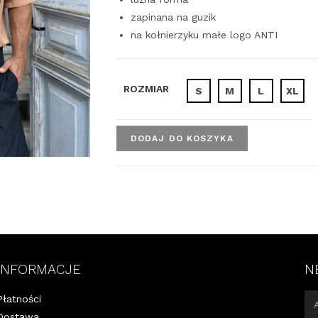
zapinana na guzik
na kołnierzyku małe logo ANTI
ROZMIAR
S
M
L
XL
DODAJ DO KOSZYKA
INFORMACJE
N
Płatności
Dostawa