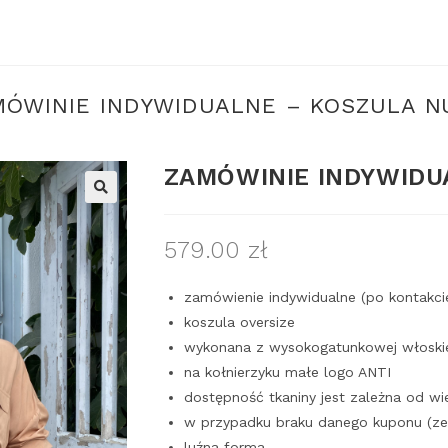
MÓWINIE INDYWIDUALNE – KOSZULA N
ZAMÓWINIE INDYWIDU
579.00
zł
zamówienie indywidualne (po kontakci
koszula oversize
wykonana z wysokogatunkowej włoskiej
na kołnierzyku małe logo ANTI
dostępność tkaniny jest zależna od wi
w przypadku braku danego kuponu (ze
luźna forma