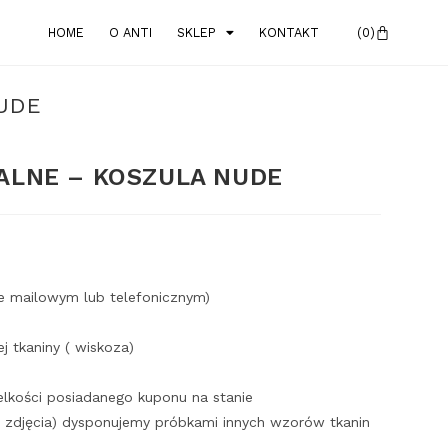
HOME
O ANTI
SKLEP
KONTAKT
UDE
ALNE – KOSZULA NUDE
e mailowym lub telefonicznym)
 tkaniny ( wiskoza)
elkości posiadanego kuponu na stanie
 zdjęcia) dysponujemy próbkami innych wzorów tkanin