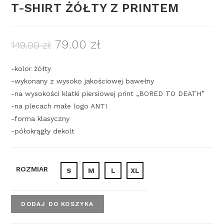
T-SHIRT ŻÓŁTY Z PRINTEM
79.00
zł
149.00
zł
-kolor żółty
-wykonany z wysoko jakościowej bawełny
-na wysokości klatki piersiowej print „BORED TO DEATH”
-na plecach małe logo ANTI
-forma klasyczny
-półokrągły dekolt
ROZMIAR
S
M
L
XL
DODAJ DO KOSZYKA