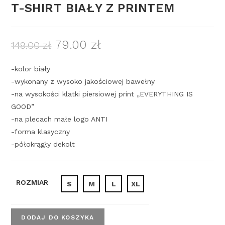
T-SHIRT BIAŁY Z PRINTEM
79.00
zł
149.00
zł
-kolor biały
-wykonany z wysoko jakościowej bawełny
-na wysokości klatki piersiowej print „EVERYTHING IS
GOOD”
-na plecach małe logo ANTI
-forma klasyczny
-półokrągły dekolt
ROZMIAR
S
M
L
XL
DODAJ DO KOSZYKA