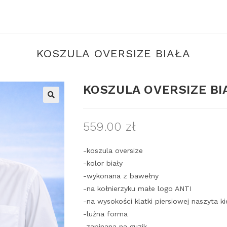
KOSZULA OVERSIZE BIAŁA
KOSZULA OVERSIZE BI
559.00
zł
-koszula oversize
-kolor biały
-wykonana z bawełny
-na kołnierzyku małe logo ANTI
-na wysokości klatki piersiowej naszyta k
-luźna forma
-zapinana na guzik