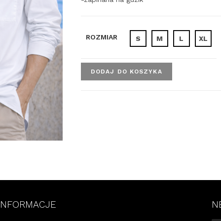
ROZMIAR
S
M
L
XL
DODAJ DO KOSZYKA
INFORMACJE
N