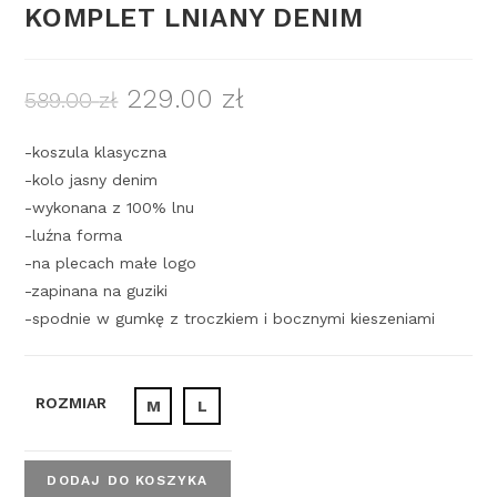
KOMPLET LNIANY DENIM
229.00
zł
589.00
zł
-koszula klasyczna
-kolo jasny denim
-wykonana z 100% lnu
-luźna forma
-na plecach małe logo
-zapinana na guziki
-spodnie w gumkę z troczkiem i bocznymi kieszeniami
ROZMIAR
M
L
DODAJ DO KOSZYKA